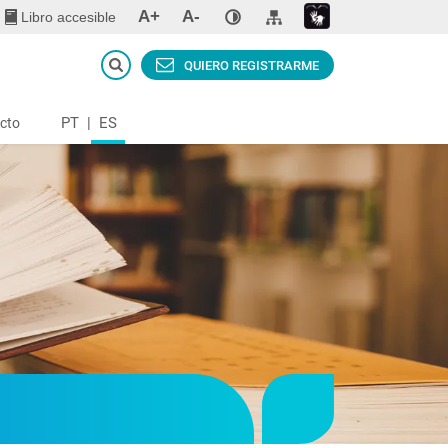
A+
A-
Libro accesible
QUIERO REGISTRARME
PT
|
ES
cto