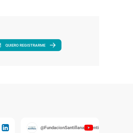
QUIERO REGISTRARME
@FundacionSantillanaArgentina