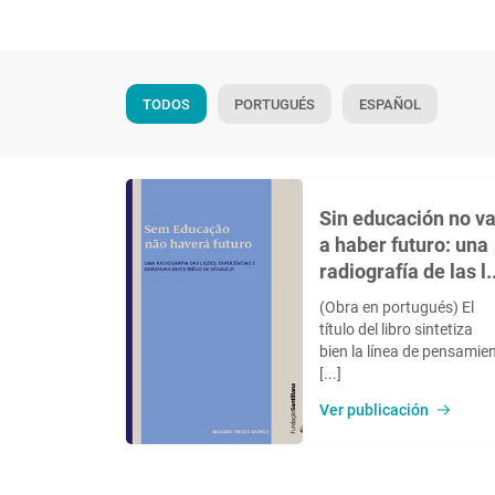
TODOS
PORTUGUÉS
ESPAÑOL
Sin educación no v
a haber futuro: una
radiografía de las l..
(Obra en portugués) El
título del libro sintetiza
bien la línea de pensamie
[...]
Ver publicación