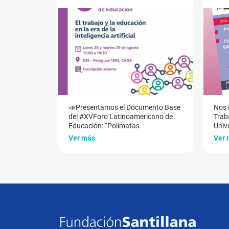
📣Presentamos el Documento Base
Nos 
del #XVForo Latinoamericano de
Traba
Educación: “Polímatas
Univ
Ver más
Ver 