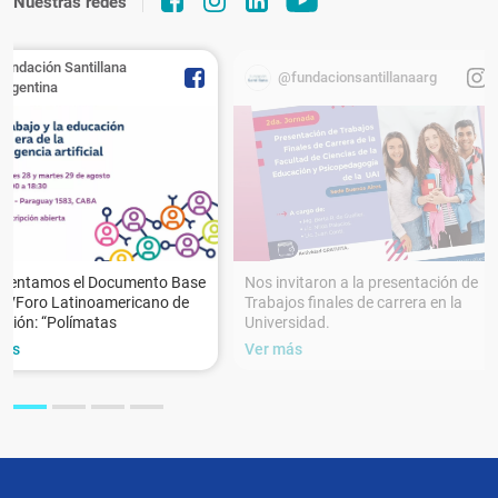
Nuestras redes
Fundación Santillana
@fundacionsantillanaarg
Argentina
esentamos el Documento Base
Nos invitaron a la presentación de
XVForo Latinoamericano de
Trabajos finales de carrera en la
ción: “Polímatas
Universidad.
más
Ver más