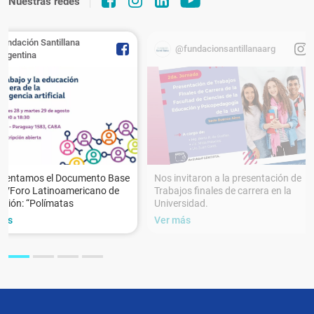
Nuestras redes
Fundación Santillana
@fundacionsantillanaarg
Argentina
esentamos el Documento Base
Nos invitaron a la presentación de
XVForo Latinoamericano de
Trabajos finales de carrera en la
ción: “Polímatas
Universidad.
más
Ver más