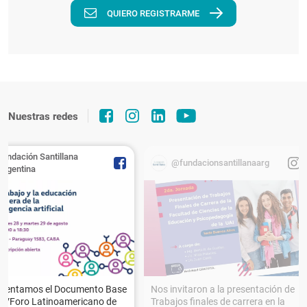
QUIERO REGISTRARME
Nuestras redes
Fundación Santillana
@fundacionsantillanaarg
Argentina
esentamos el Documento Base
Nos invitaron a la presentación de
XVForo Latinoamericano de
Trabajos finales de carrera en la