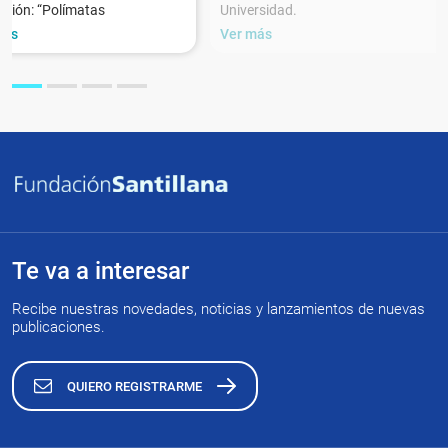
ción: “Polímatas
Universidad.
más
Ver más
Te va a interesar
Recibe nuestras novedades, noticias y lanzamientos de nuevas
publicaciones.
QUIERO REGISTRARME