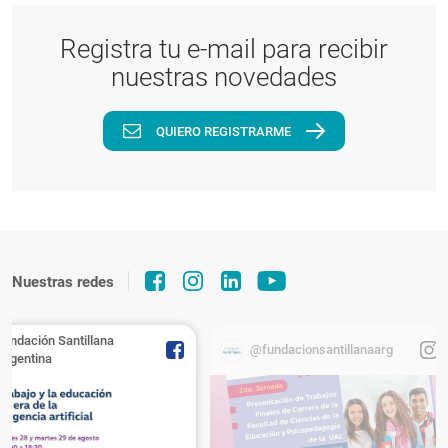
Registra tu e-mail para recibir
nuestras novedades
QUIERO REGISTRARME
Nuestras redes
Fundación Santillana
@fundacionsantillanaarg
Argentina