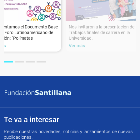
esentamos el Documento Base
Nos invitaron a la presentación de
XVForo Latinoamericano de
Trabajos finales de carrera en la
ción: “Polímatas
Universidad.
más
Ver más
Te va a interesar
Recibe nuestras novedades, noticias y lanzamientos de nuevas
publicaciones.