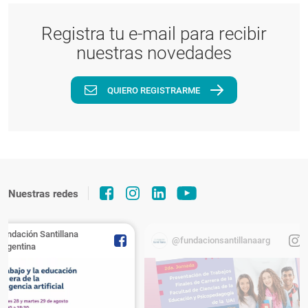
Registra tu e-mail para recibir
nuestras novedades
QUIERO REGISTRARME
Nuestras redes
Fundación Santillana
@fundacionsantillanaarg
Argentina