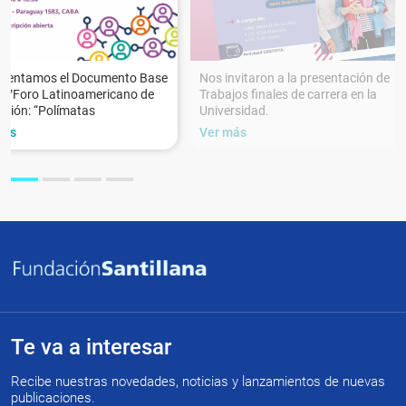
esentamos el Documento Base
Nos invitaron a la presentación de
XVForo Latinoamericano de
Trabajos finales de carrera en la
ción: “Polímatas
Universidad.
más
Ver más
Te va a interesar
Recibe nuestras novedades, noticias y lanzamientos de nuevas
publicaciones.