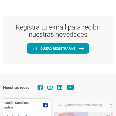
Registra tu e-mail para recibir
nuestras novedades
QUIERO REGISTRARME
Nuestras redes
Fundación Santillana
@fundacionsantillanaarg
Argentina