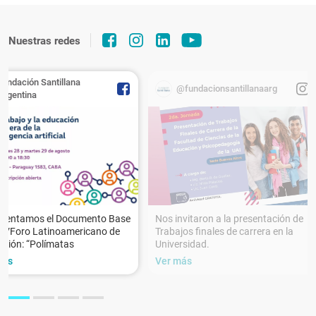
Nuestras redes
Fundación Santillana
@fundacionsantillanaarg
Argentina
esentamos el Documento Base
Nos invitaron a la presentación de
XVForo Latinoamericano de
Trabajos finales de carrera en la
ción: “Polímatas
Universidad.
más
Ver más