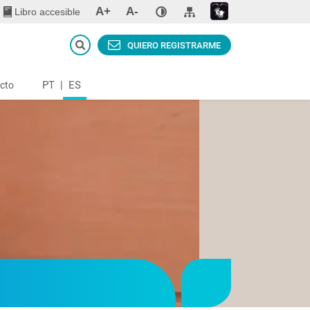
A+
A-
Libro accesible
QUIERO REGISTRARME
PT
|
ES
cto