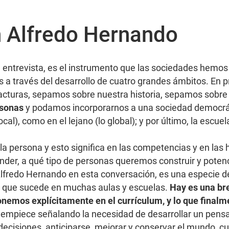
 Alfredo Hernando
 entrevista, es el instrumento que las sociedades hemos
 a través del desarrollo de cuatro grandes ámbitos. En 
turas, sepamos sobre nuestra historia, sepamos sobre el
rsonas
y podamos incorporarnos a una sociedad democráti
local), como en el lejano (lo global); y por último, la escu
 la persona y esto significa en las competencias y en las
der, a qué tipo de personas queremos construir y potenc
lfredo Hernando en esta conversación, es una especie de
ad que sucede en muchas aulas y escuelas.
Hay es una br
nemos explícitamente en el currículum, y lo que final
 empiece señalando la necesidad de desarrollar un pensa
cisiones, anticiparse, mejorar y conservar el mundo, cu