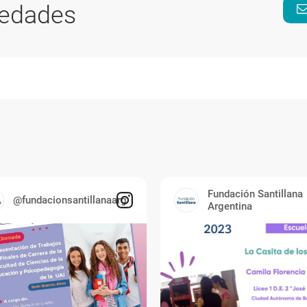
vedades
Fundación Santillana
@fundacionsantillanaarg
Argentina