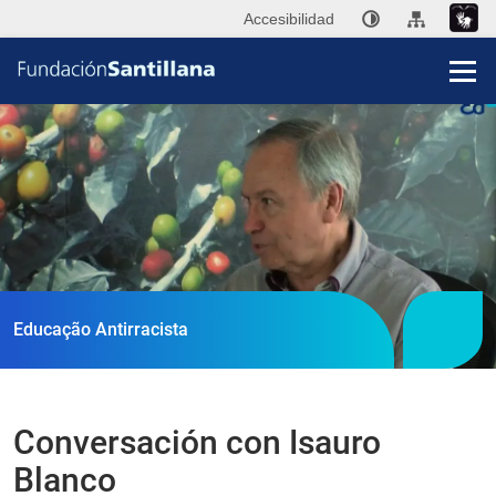
Accesibilidad
Fun
San
Publi
Educação Antirracista
Ini
P
Conversación con Isauro
Co
Blanco