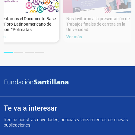
esentamos el Documento Base
Nos invitaron a la presentación de
XVForo Latinoamericano de
Trabajos finales de carrera en la
ción: “Polímatas
Universidad.
más
Ver más
Te va a interesar
Recibe nuestras novedades, noticias y lanzamientos de nuevas
publicaciones.