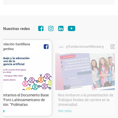
Nuestras redes
Fundación Santillana
@fundacionsantillanaarg
Argentina
esentamos el Documento Base
Nos invitaron a la presentación de
XVForo Latinoamericano de
Trabajos finales de carrera en la
ción: “Polímatas
Universidad.
más
Ver más