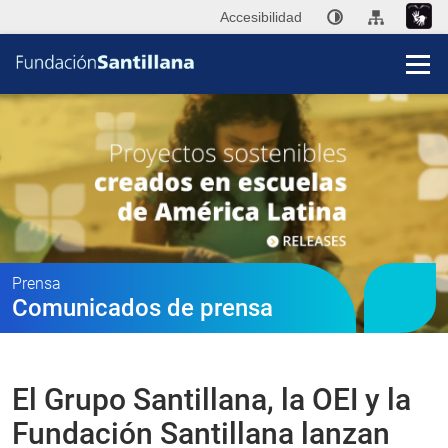
Accesibilidad
Fun
San
Publi
Prensa
Comunicados de prensa
Ini
P
El Grupo Santillana, la OEI y la
Co
Fundación Santillana lanzan